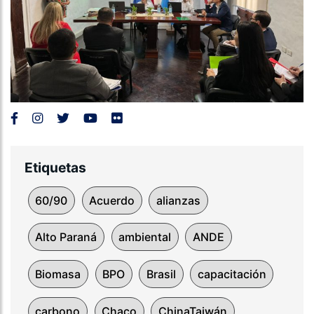
Etiquetas
60/90
Acuerdo
alianzas
Alto Paraná
ambiental
ANDE
Biomasa
BPO
Brasil
capacitación
carbono
Chaco
ChinaTaiwán