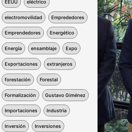
EEUU
eléctrico
electromovilidad
Emprededores
Emprendedores
Energético
Energía
ensamblaje
Expo
Exportaciones
extranjeros
forestación
Forestal
Formalización
Gustavo Giménez
Importaciones
Industria
Inversión
Inversiones