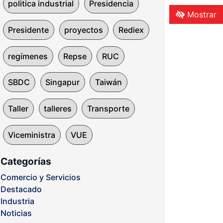
politica industrial
Presidencia
Mostrar
Presidente
proyectos
Rediex
regímenes
Repse
RUC
SBDC
Singapur
Taiwán
Taller
talleres
Transporte
Viceministra
VUE
Categorías
Comercio y Servicios
Destacado
Industria
Noticias