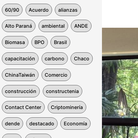
60/90
Acuerdo
alianzas
Alto Paraná
ambiental
ANDE
Biomasa
BPO
Brasil
capacitación
carbono
Chaco
ChinaTaiwán
Comercio
construcción
constructenia
Contact Center
Criptominería
dende
destacado
Economía