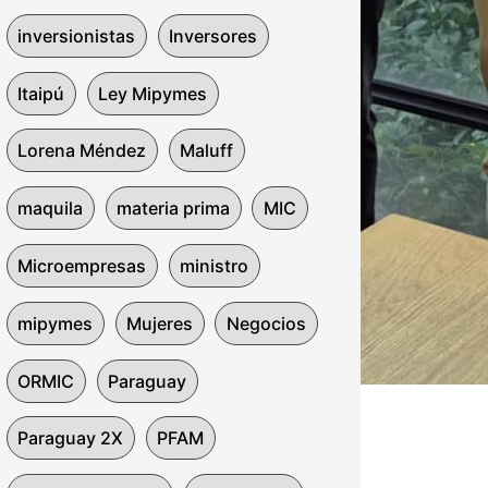
inversionistas
Inversores
Itaipú
Ley Mipymes
Lorena Méndez
Maluff
maquila
materia prima
MIC
Microempresas
ministro
mipymes
Mujeres
Negocios
ORMIC
Paraguay
Paraguay 2X
PFAM