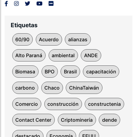
Etiquetas
60/90
Acuerdo
alianzas
Alto Paraná
ambiental
ANDE
Biomasa
BPO
Brasil
capacitación
carbono
Chaco
ChinaTaiwán
Comercio
construcción
constructenia
Contact Center
Criptominería
dende
destacado
Economía
EEUU