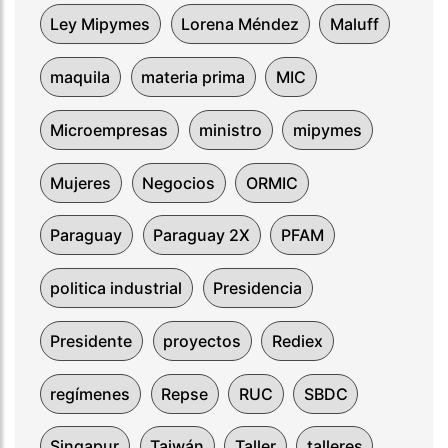
Ley Mipymes
Lorena Méndez
Maluff
maquila
materia prima
MIC
Microempresas
ministro
mipymes
Mujeres
Negocios
ORMIC
Paraguay
Paraguay 2X
PFAM
politica industrial
Presidencia
Presidente
proyectos
Rediex
regímenes
Repse
RUC
SBDC
Singapur
Taiwán
Taller
talleres