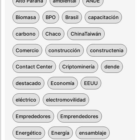
Alto Paraná
ambiental
ANDE
Biomasa
BPO
Brasil
capacitación
carbono
Chaco
ChinaTaiwán
Comercio
construcción
constructenia
Contact Center
Criptominería
dende
destacado
Economía
EEUU
eléctrico
electromovilidad
Emprededores
Emprendedores
Energético
Energía
ensamblaje