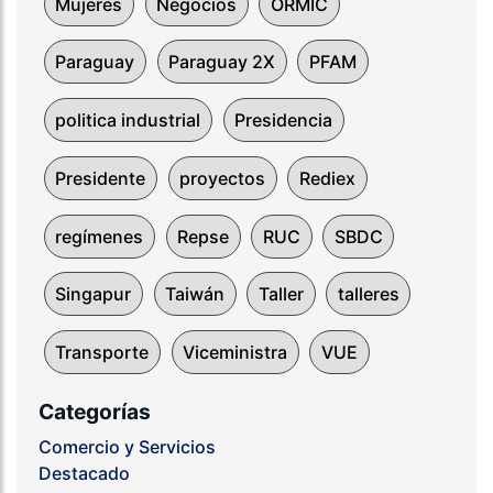
Mujeres
Negocios
ORMIC
Paraguay
Paraguay 2X
PFAM
politica industrial
Presidencia
Presidente
proyectos
Rediex
regímenes
Repse
RUC
SBDC
Singapur
Taiwán
Taller
talleres
Transporte
Viceministra
VUE
Categorías
Comercio y Servicios
Destacado