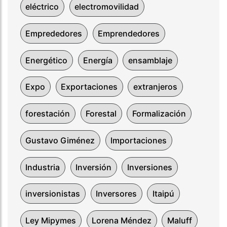
eléctrico
electromovilidad
Emprededores
Emprendedores
Energético
Energía
ensamblaje
Expo
Exportaciones
extranjeros
forestación
Forestal
Formalización
Gustavo Giménez
Importaciones
Industria
Inversión
Inversiones
inversionistas
Inversores
Itaipú
Ley Mipymes
Lorena Méndez
Maluff