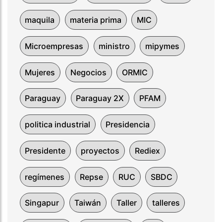
maquila
materia prima
MIC
Microempresas
ministro
mipymes
Mujeres
Negocios
ORMIC
Paraguay
Paraguay 2X
PFAM
politica industrial
Presidencia
Presidente
proyectos
Rediex
regímenes
Repse
RUC
SBDC
Singapur
Taiwán
Taller
talleres