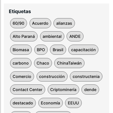
Etiquetas
60/90
Acuerdo
alianzas
Alto Paraná
ambiental
ANDE
Biomasa
BPO
Brasil
capacitación
carbono
Chaco
ChinaTaiwán
Comercio
construcción
constructenia
Contact Center
Criptominería
dende
destacado
Economía
EEUU