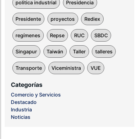
politica industrial
Presidencia
Presidente
proyectos
Rediex
regímenes
Repse
RUC
SBDC
Singapur
Taiwán
Taller
talleres
Transporte
Viceministra
VUE
Categorías
Comercio y Servicios
Destacado
Industria
Noticias