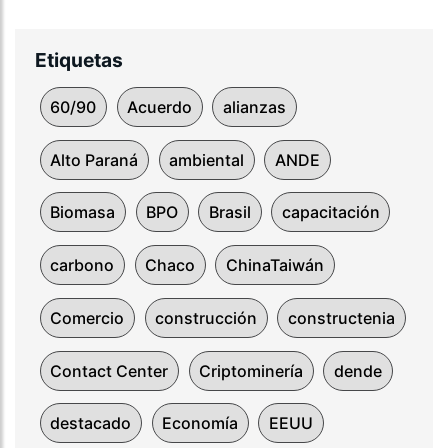
Etiquetas
60/90
Acuerdo
alianzas
Alto Paraná
ambiental
ANDE
Biomasa
BPO
Brasil
capacitación
carbono
Chaco
ChinaTaiwán
Comercio
construcción
constructenia
Contact Center
Criptominería
dende
destacado
Economía
EEUU