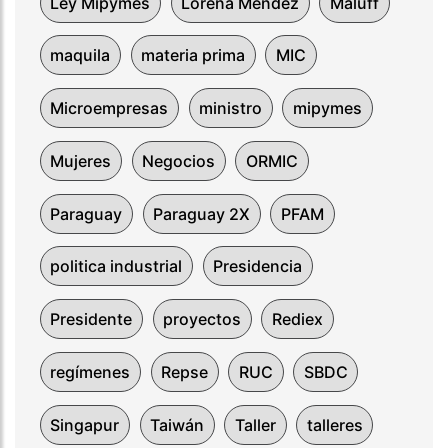
Ley Mipymes
Lorena Méndez
Maluff
maquila
materia prima
MIC
Microempresas
ministro
mipymes
Mujeres
Negocios
ORMIC
Paraguay
Paraguay 2X
PFAM
politica industrial
Presidencia
Presidente
proyectos
Rediex
regímenes
Repse
RUC
SBDC
Singapur
Taiwán
Taller
talleres