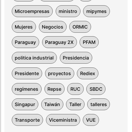
Microempresas
ministro
mipymes
Mujeres
Negocios
ORMIC
Paraguay
Paraguay 2X
PFAM
politica industrial
Presidencia
Presidente
proyectos
Rediex
regímenes
Repse
RUC
SBDC
Singapur
Taiwán
Taller
talleres
Transporte
Viceministra
VUE