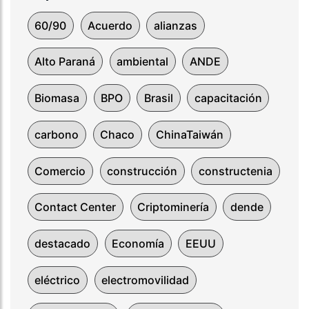
60/90
Acuerdo
alianzas
Alto Paraná
ambiental
ANDE
Biomasa
BPO
Brasil
capacitación
carbono
Chaco
ChinaTaiwán
Comercio
construcción
constructenia
Contact Center
Criptominería
dende
destacado
Economía
EEUU
eléctrico
electromovilidad