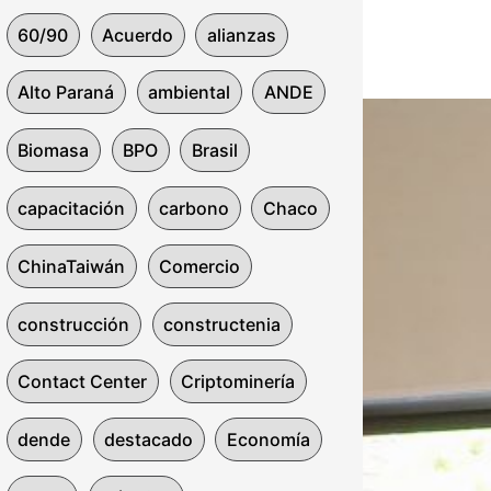
60/90
Acuerdo
alianzas
Alto Paraná
ambiental
ANDE
Biomasa
BPO
Brasil
capacitación
carbono
Chaco
ChinaTaiwán
Comercio
construcción
constructenia
Contact Center
Criptominería
dende
destacado
Economía