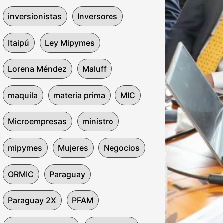
inversionistas
Inversores
Itaipú
Ley Mipymes
Lorena Méndez
Maluff
maquila
materia prima
MIC
Microempresas
ministro
mipymes
Mujeres
Negocios
ORMIC
Paraguay
Paraguay 2X
PFAM