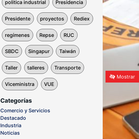
politica industrial
Presidencia
Presidente
proyectos
Rediex
regímenes
Repse
RUC
SBDC
Singapur
Taiwán
Taller
talleres
Transporte
Mostrar
Viceministra
VUE
Categorías
Comercio y Servicios
Destacado
Industria
Noticias