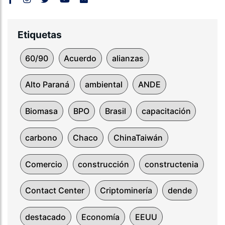
Etiquetas
60/90
Acuerdo
alianzas
Alto Paraná
ambiental
ANDE
Biomasa
BPO
Brasil
capacitación
carbono
Chaco
ChinaTaiwán
Comercio
construcción
constructenia
Contact Center
Criptominería
dende
destacado
Economía
EEUU