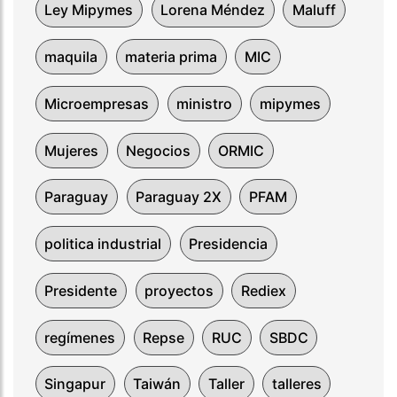
Ley Mipymes
Lorena Méndez
Maluff
maquila
materia prima
MIC
Microempresas
ministro
mipymes
Mujeres
Negocios
ORMIC
Paraguay
Paraguay 2X
PFAM
politica industrial
Presidencia
Presidente
proyectos
Rediex
regímenes
Repse
RUC
SBDC
Singapur
Taiwán
Taller
talleres