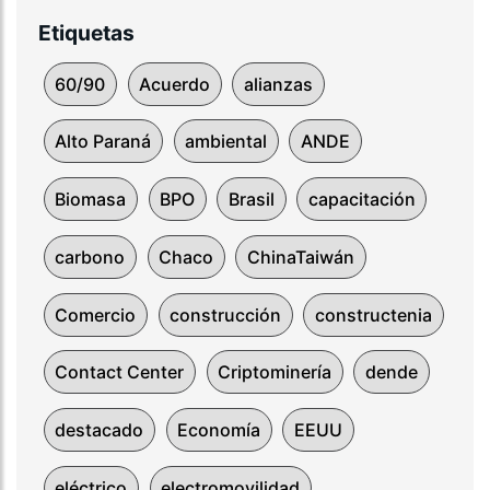
Etiquetas
60/90
Acuerdo
alianzas
Alto Paraná
ambiental
ANDE
Biomasa
BPO
Brasil
capacitación
carbono
Chaco
ChinaTaiwán
Comercio
construcción
constructenia
Contact Center
Criptominería
dende
destacado
Economía
EEUU
eléctrico
electromovilidad