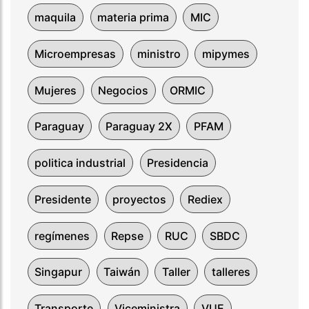
maquila
materia prima
MIC
Microempresas
ministro
mipymes
Mujeres
Negocios
ORMIC
Paraguay
Paraguay 2X
PFAM
politica industrial
Presidencia
Presidente
proyectos
Rediex
regímenes
Repse
RUC
SBDC
Singapur
Taiwán
Taller
talleres
Transporte
Viceministra
VUE