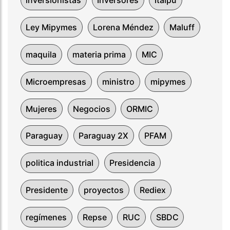
inversionistas
Inversores
Itaipú
Ley Mipymes
Lorena Méndez
Maluff
maquila
materia prima
MIC
Microempresas
ministro
mipymes
Mujeres
Negocios
ORMIC
Paraguay
Paraguay 2X
PFAM
politica industrial
Presidencia
Presidente
proyectos
Rediex
regímenes
Repse
RUC
SBDC