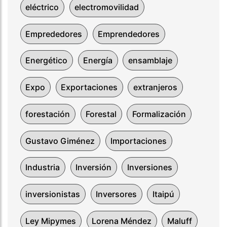
eléctrico
electromovilidad
Emprededores
Emprendedores
Energético
Energía
ensamblaje
Expo
Exportaciones
extranjeros
forestación
Forestal
Formalización
Gustavo Giménez
Importaciones
Industria
Inversión
Inversiones
inversionistas
Inversores
Itaipú
Ley Mipymes
Lorena Méndez
Maluff