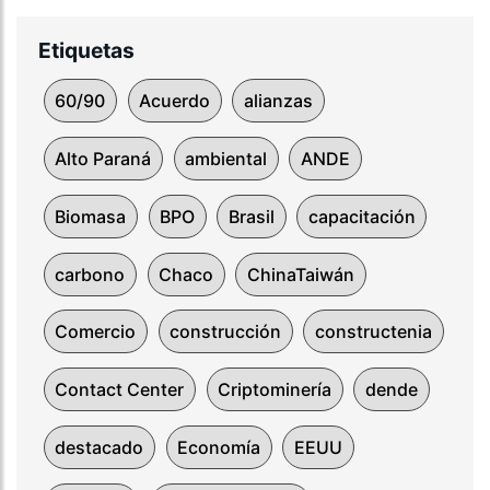
Etiquetas
60/90
Acuerdo
alianzas
Alto Paraná
ambiental
ANDE
Biomasa
BPO
Brasil
capacitación
carbono
Chaco
ChinaTaiwán
Comercio
construcción
constructenia
Contact Center
Criptominería
dende
destacado
Economía
EEUU