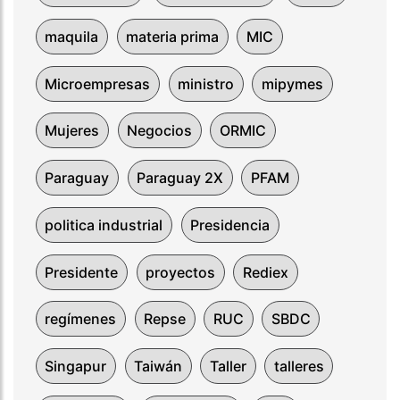
maquila
materia prima
MIC
Microempresas
ministro
mipymes
Mujeres
Negocios
ORMIC
Paraguay
Paraguay 2X
PFAM
politica industrial
Presidencia
Presidente
proyectos
Rediex
regímenes
Repse
RUC
SBDC
Singapur
Taiwán
Taller
talleres