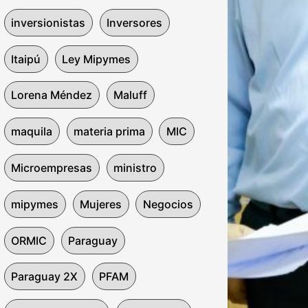
inversionistas
Inversores
Itaipú
Ley Mipymes
Lorena Méndez
Maluff
maquila
materia prima
MIC
Microempresas
ministro
mipymes
Mujeres
Negocios
ORMIC
Paraguay
Paraguay 2X
PFAM