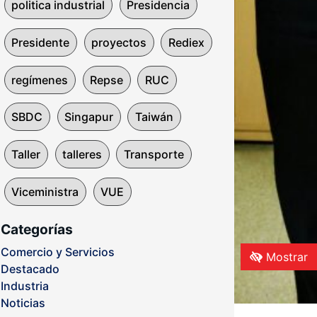
politica industrial
Presidencia
Presidente
proyectos
Rediex
regímenes
Repse
RUC
SBDC
Singapur
Taiwán
Taller
talleres
Transporte
Viceministra
VUE
Categorías
Comercio y Servicios
Mostrar
Destacado
Industria
Noticias