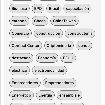
Biomasa
BPO
Brasil
capacitación
carbono
Chaco
ChinaTaiwán
Comercio
construcción
constructenia
Contact Center
Criptominería
dende
destacado
Economía
EEUU
eléctrico
electromovilidad
Emprededores
Emprendedores
Energético
Energía
ensamblaje