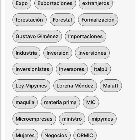
Expo
Exportaciones
extranjeros
forestación
Forestal
Formalización
Gustavo Giménez
Importaciones
Industria
Inversión
Inversiones
inversionistas
Inversores
Itaipú
Ley Mipymes
Lorena Méndez
Maluff
maquila
materia prima
MIC
Microempresas
ministro
mipymes
Mujeres
Negocios
ORMIC