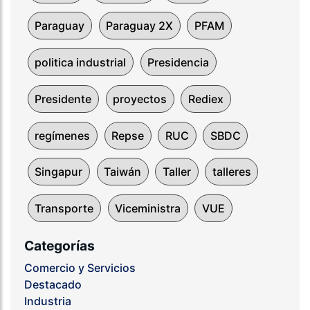
Paraguay
Paraguay 2X
PFAM
politica industrial
Presidencia
Presidente
proyectos
Rediex
regímenes
Repse
RUC
SBDC
Singapur
Taiwán
Taller
talleres
Transporte
Viceministra
VUE
Categorías
Comercio y Servicios
Destacado
Industria