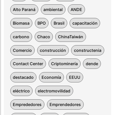
Alto Paraná
ambiental
ANDE
Biomasa
BPO
Brasil
capacitación
carbono
Chaco
ChinaTaiwán
Comercio
construcción
constructenia
Contact Center
Criptominería
dende
destacado
Economía
EEUU
eléctrico
electromovilidad
Emprededores
Emprendedores