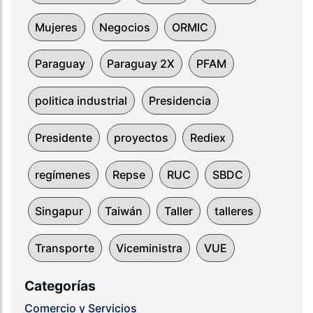
Mujeres
Negocios
ORMIC
Paraguay
Paraguay 2X
PFAM
politica industrial
Presidencia
Presidente
proyectos
Rediex
regímenes
Repse
RUC
SBDC
Singapur
Taiwán
Taller
talleres
Transporte
Viceministra
VUE
Categorías
Comercio y Servicios