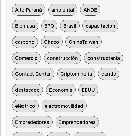
Alto Paraná
ambiental
ANDE
Biomasa
BPO
Brasil
capacitación
carbono
Chaco
ChinaTaiwán
Comercio
construcción
constructenia
Contact Center
Criptominería
dende
destacado
Economía
EEUU
eléctrico
electromovilidad
Emprededores
Emprendedores