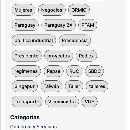
Mujeres
Negocios
ORMIC
Paraguay
Paraguay 2X
PFAM
politica industrial
Presidencia
Presidente
proyectos
Rediex
regímenes
Repse
RUC
SBDC
Singapur
Taiwán
Taller
talleres
Transporte
Viceministra
VUE
Categorías
Comercio y Servicios