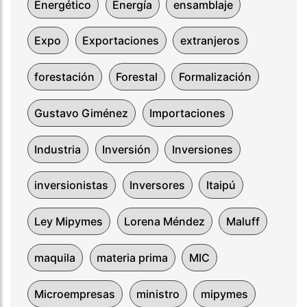
Energético
Energía
ensamblaje
Expo
Exportaciones
extranjeros
forestación
Forestal
Formalización
Gustavo Giménez
Importaciones
Industria
Inversión
Inversiones
inversionistas
Inversores
Itaipú
Ley Mipymes
Lorena Méndez
Maluff
maquila
materia prima
MIC
Microempresas
ministro
mipymes