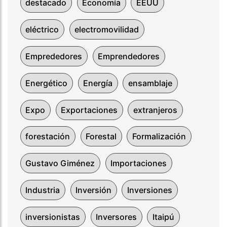
destacado
Economía
EEUU
eléctrico
electromovilidad
Emprededores
Emprendedores
Energético
Energía
ensamblaje
Expo
Exportaciones
extranjeros
forestación
Forestal
Formalización
Gustavo Giménez
Importaciones
Industria
Inversión
Inversiones
inversionistas
Inversores
Itaipú