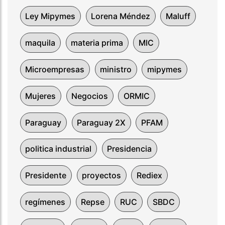
Ley Mipymes
Lorena Méndez
Maluff
maquila
materia prima
MIC
Microempresas
ministro
mipymes
Mujeres
Negocios
ORMIC
Paraguay
Paraguay 2X
PFAM
politica industrial
Presidencia
Presidente
proyectos
Rediex
regímenes
Repse
RUC
SBDC