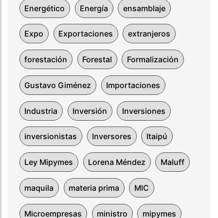
Energético
Energía
ensamblaje
Expo
Exportaciones
extranjeros
forestación
Forestal
Formalización
Gustavo Giménez
Importaciones
Industria
Inversión
Inversiones
inversionistas
Inversores
Itaipú
Ley Mipymes
Lorena Méndez
Maluff
maquila
materia prima
MIC
Microempresas
ministro
mipymes