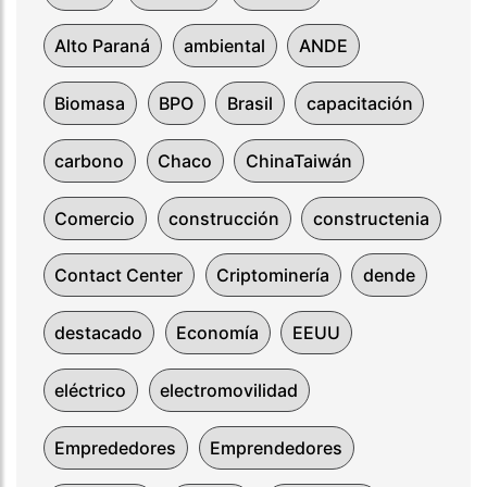
Alto Paraná
ambiental
ANDE
Biomasa
BPO
Brasil
capacitación
carbono
Chaco
ChinaTaiwán
Comercio
construcción
constructenia
Contact Center
Criptominería
dende
destacado
Economía
EEUU
eléctrico
electromovilidad
Emprededores
Emprendedores