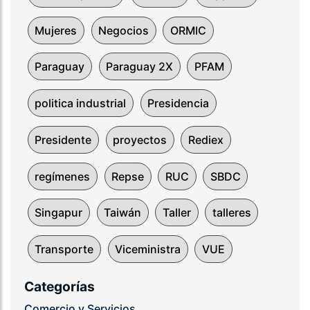
Mujeres
Negocios
ORMIC
Paraguay
Paraguay 2X
PFAM
politica industrial
Presidencia
Presidente
proyectos
Rediex
regímenes
Repse
RUC
SBDC
Singapur
Taiwán
Taller
talleres
Transporte
Viceministra
VUE
Categorías
Comercio y Servicios