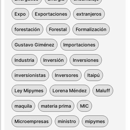
Expo
Exportaciones
extranjeros
forestación
Forestal
Formalización
Gustavo Giménez
Importaciones
Industria
Inversión
Inversiones
inversionistas
Inversores
Itaipú
Ley Mipymes
Lorena Méndez
Maluff
maquila
materia prima
MIC
Microempresas
ministro
mipymes