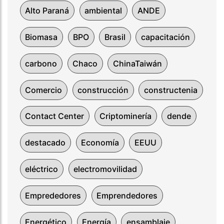
Alto Paraná
ambiental
ANDE
Biomasa
BPO
Brasil
capacitación
carbono
Chaco
ChinaTaiwán
Comercio
construcción
constructenia
Contact Center
Criptominería
dende
destacado
Economía
EEUU
eléctrico
electromovilidad
Emprededores
Emprendedores
Energético
Energía
ensamblaje