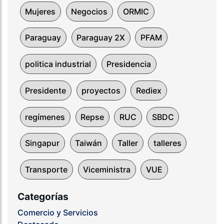
Mujeres
Negocios
ORMIC
Paraguay
Paraguay 2X
PFAM
politica industrial
Presidencia
Presidente
proyectos
Rediex
regímenes
Repse
RUC
SBDC
Singapur
Taiwán
Taller
talleres
Transporte
Viceministra
VUE
Categorías
Comercio y Servicios