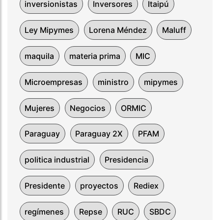
inversionistas
Inversores
Itaipú
Ley Mipymes
Lorena Méndez
Maluff
maquila
materia prima
MIC
Microempresas
ministro
mipymes
Mujeres
Negocios
ORMIC
Paraguay
Paraguay 2X
PFAM
politica industrial
Presidencia
Presidente
proyectos
Rediex
regímenes
Repse
RUC
SBDC