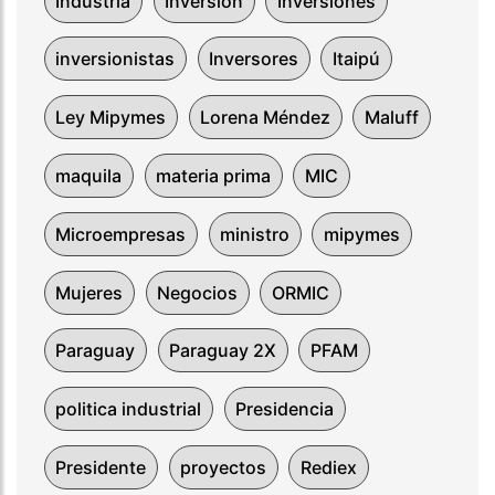
Industria
Inversión
Inversiones
inversionistas
Inversores
Itaipú
Ley Mipymes
Lorena Méndez
Maluff
maquila
materia prima
MIC
Microempresas
ministro
mipymes
Mujeres
Negocios
ORMIC
Paraguay
Paraguay 2X
PFAM
politica industrial
Presidencia
Presidente
proyectos
Rediex