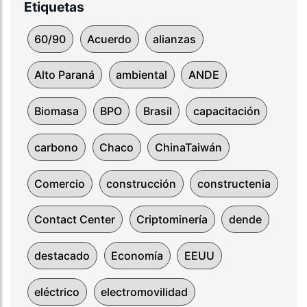
Etiquetas
60/90
Acuerdo
alianzas
Alto Paraná
ambiental
ANDE
Biomasa
BPO
Brasil
capacitación
carbono
Chaco
ChinaTaiwán
Comercio
construcción
constructenia
Contact Center
Criptominería
dende
destacado
Economía
EEUU
eléctrico
electromovilidad