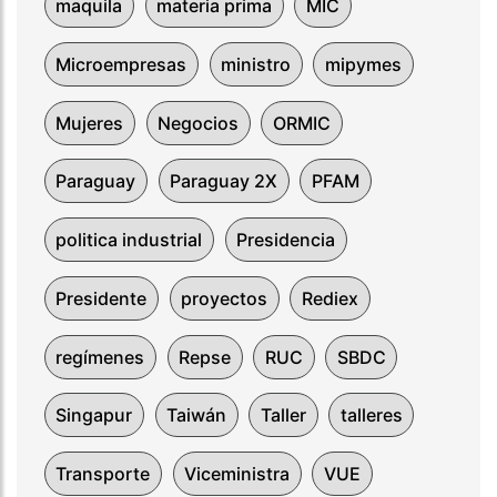
maquila
materia prima
MIC
Microempresas
ministro
mipymes
Mujeres
Negocios
ORMIC
Paraguay
Paraguay 2X
PFAM
politica industrial
Presidencia
Presidente
proyectos
Rediex
regímenes
Repse
RUC
SBDC
Singapur
Taiwán
Taller
talleres
Transporte
Viceministra
VUE