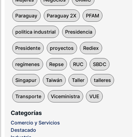
Paraguay
Paraguay 2X
PFAM
politica industrial
Presidencia
Presidente
proyectos
Rediex
regímenes
Repse
RUC
SBDC
Singapur
Taiwán
Taller
talleres
Transporte
Viceministra
VUE
Categorías
Comercio y Servicios
Destacado