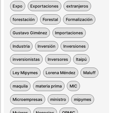
Expo
Exportaciones
extranjeros
forestación
Forestal
Formalización
Gustavo Giménez
Importaciones
Industria
Inversión
Inversiones
inversionistas
Inversores
Itaipú
Ley Mipymes
Lorena Méndez
Maluff
maquila
materia prima
MIC
Microempresas
ministro
mipymes
Mujeres
Negocios
ORMIC