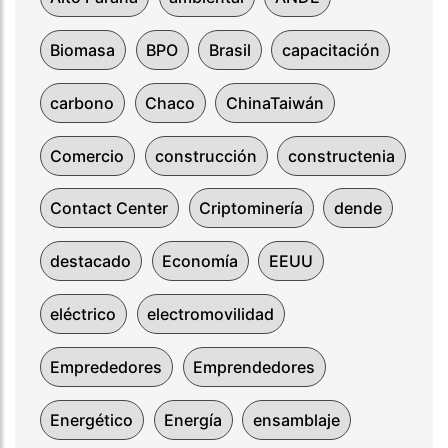
Biomasa
BPO
Brasil
capacitación
carbono
Chaco
ChinaTaiwán
Comercio
construcción
constructenia
Contact Center
Criptominería
dende
destacado
Economía
EEUU
eléctrico
electromovilidad
Emprededores
Emprendedores
Energético
Energía
ensamblaje