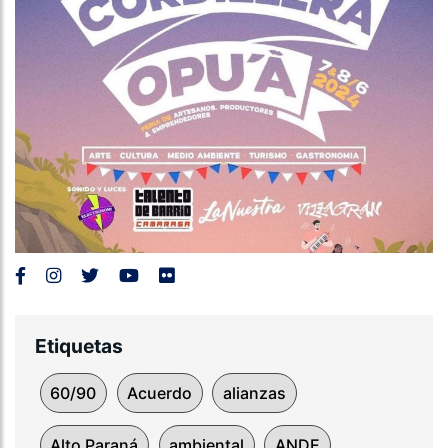
Etiquetas
60/90
Acuerdo
alianzas
Alto Paraná
ambiental
ANDE