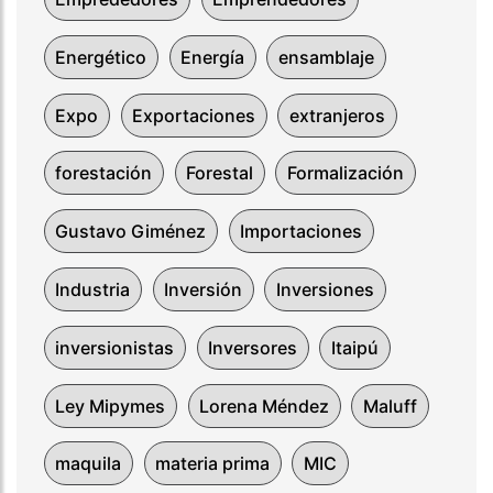
Energético
Energía
ensamblaje
Expo
Exportaciones
extranjeros
forestación
Forestal
Formalización
Gustavo Giménez
Importaciones
Industria
Inversión
Inversiones
inversionistas
Inversores
Itaipú
Ley Mipymes
Lorena Méndez
Maluff
maquila
materia prima
MIC