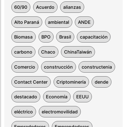
60/90
Acuerdo
alianzas
Alto Paraná
ambiental
ANDE
Biomasa
BPO
Brasil
capacitación
carbono
Chaco
ChinaTaiwán
Comercio
construcción
constructenia
Contact Center
Criptominería
dende
destacado
Economía
EEUU
eléctrico
electromovilidad
Emprededores
Emprendedores