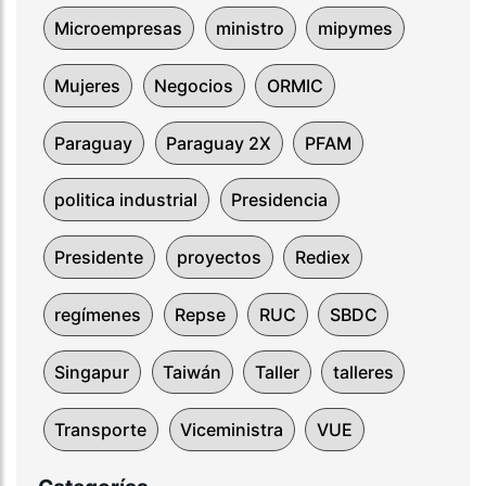
Microempresas
ministro
mipymes
Mujeres
Negocios
ORMIC
Paraguay
Paraguay 2X
PFAM
politica industrial
Presidencia
Presidente
proyectos
Rediex
regímenes
Repse
RUC
SBDC
Singapur
Taiwán
Taller
talleres
Transporte
Viceministra
VUE