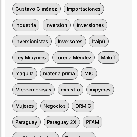
Gustavo Giménez
Importaciones
Industria
Inversión
Inversiones
inversionistas
Inversores
Itaipú
Ley Mipymes
Lorena Méndez
Maluff
maquila
materia prima
MIC
Microempresas
ministro
mipymes
Mujeres
Negocios
ORMIC
Paraguay
Paraguay 2X
PFAM