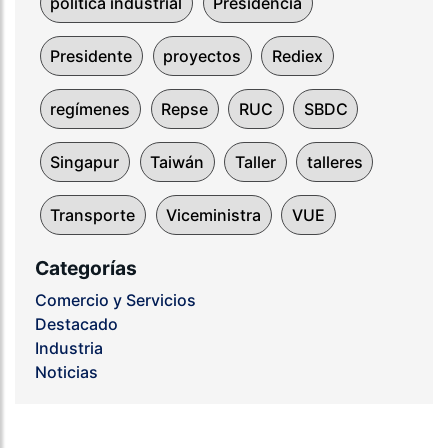
politica industrial
Presidencia
Presidente
proyectos
Rediex
regímenes
Repse
RUC
SBDC
Singapur
Taiwán
Taller
talleres
Transporte
Viceministra
VUE
Categorías
Comercio y Servicios
Destacado
Industria
Noticias