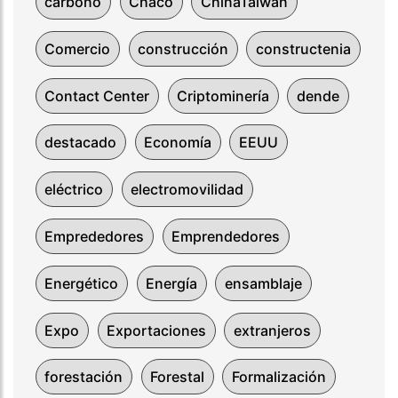
carbono
Chaco
ChinaTaiwán
Comercio
construcción
constructenia
Contact Center
Criptominería
dende
destacado
Economía
EEUU
eléctrico
electromovilidad
Emprededores
Emprendedores
Energético
Energía
ensamblaje
Expo
Exportaciones
extranjeros
forestación
Forestal
Formalización