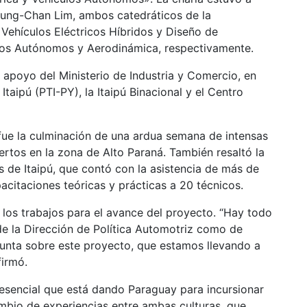
oung-Chan Lim, ambos catedráticos de la
Vehículos Eléctricos Híbridos y Diseño de
los Autónomos y Aerodinámica, respectivamente.
l apoyo del Ministerio de Industria y Comercio, en
taipú (PTI-PY), la Itaipú Binacional y el Centro
fue la culminación de una ardua semana de intensas
ertos en la zona de Alto Paraná. También resaltó la
s de Itaipú, que contó con la asistencia de más de
citaciones teóricas y prácticas a 20 técnicos.
 los trabajos para el avance del proyecto. “Hay todo
de la Dirección de Política Automotriz como de
junta sobre este proyecto, que estamos llevando a
firmó.
o esencial que está dando Paraguay para incursionar
cambio de experiencias entre ambas culturas, que