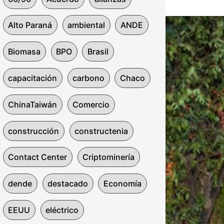
Alto Paraná
ambiental
ANDE
Biomasa
BPO
Brasil
capacitación
carbono
Chaco
ChinaTaiwán
Comercio
construcción
constructenia
Contact Center
Criptominería
dende
destacado
Economía
EEUU
eléctrico