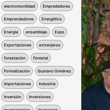
electromovilidad
Emprededores
Emprendedores
Energético
Energía
ensamblaje
Expo
Exportaciones
extranjeros
forestación
Forestal
Formalización
Gustavo Giménez
Importaciones
Industria
Inversión
Inversiones
inversionistas
Inversores