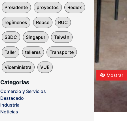
Presidente
proyectos
Rediex
regímenes
Repse
RUC
SBDC
Singapur
Taiwán
Taller
talleres
Transporte
Viceministra
VUE
Mostrar
Categorías
Comercio y Servicios
Destacado
Industria
Noticias