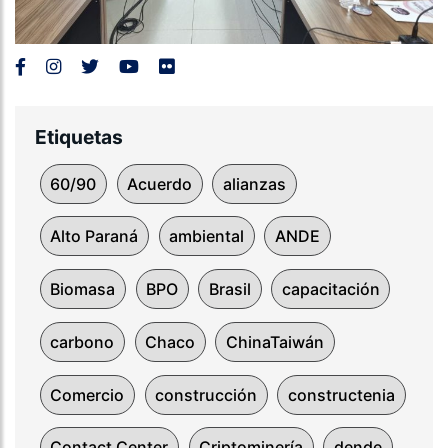
Etiquetas
60/90
Acuerdo
alianzas
Alto Paraná
ambiental
ANDE
Biomasa
BPO
Brasil
capacitación
carbono
Chaco
ChinaTaiwán
Comercio
construcción
constructenia
Contact Center
Criptominería
dende