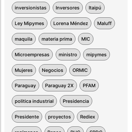
inversionistas
Inversores
Itaipú
Ley Mipymes
Lorena Méndez
Maluff
maquila
materia prima
MIC
Microempresas
ministro
mipymes
Mujeres
Negocios
ORMIC
Paraguay
Paraguay 2X
PFAM
politica industrial
Presidencia
Presidente
proyectos
Rediex