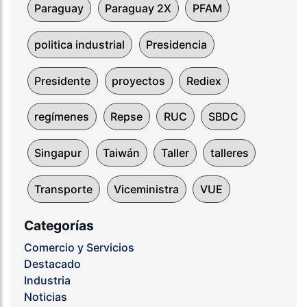
Paraguay
Paraguay 2X
PFAM
politica industrial
Presidencia
Presidente
proyectos
Rediex
regímenes
Repse
RUC
SBDC
Singapur
Taiwán
Taller
talleres
Transporte
Viceministra
VUE
Categorías
Comercio y Servicios
Destacado
Industria
Noticias