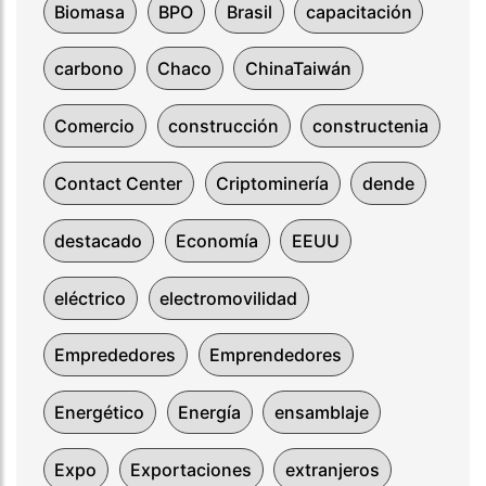
Biomasa
BPO
Brasil
capacitación
carbono
Chaco
ChinaTaiwán
Comercio
construcción
constructenia
Contact Center
Criptominería
dende
destacado
Economía
EEUU
eléctrico
electromovilidad
Emprededores
Emprendedores
Energético
Energía
ensamblaje
Expo
Exportaciones
extranjeros