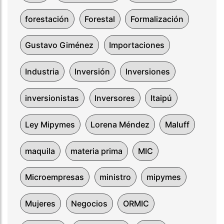
forestación
Forestal
Formalización
Gustavo Giménez
Importaciones
Industria
Inversión
Inversiones
inversionistas
Inversores
Itaipú
Ley Mipymes
Lorena Méndez
Maluff
maquila
materia prima
MIC
Microempresas
ministro
mipymes
Mujeres
Negocios
ORMIC