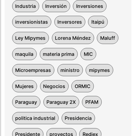
Industria
Inversión
Inversiones
inversionistas
Inversores
Itaipú
Ley Mipymes
Lorena Méndez
Maluff
maquila
materia prima
MIC
Microempresas
ministro
mipymes
Mujeres
Negocios
ORMIC
Paraguay
Paraguay 2X
PFAM
politica industrial
Presidencia
Presidente
proyectos
Rediex