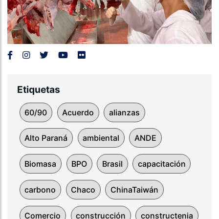
Etiquetas
60/90
Acuerdo
alianzas
Alto Paraná
ambiental
ANDE
Biomasa
BPO
Brasil
capacitación
carbono
Chaco
ChinaTaiwán
Comercio
construcción
constructenia