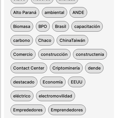
Alto Paraná
ambiental
ANDE
Biomasa
BPO
Brasil
capacitación
carbono
Chaco
ChinaTaiwán
Comercio
construcción
constructenia
Contact Center
Criptominería
dende
destacado
Economía
EEUU
eléctrico
electromovilidad
Emprededores
Emprendedores