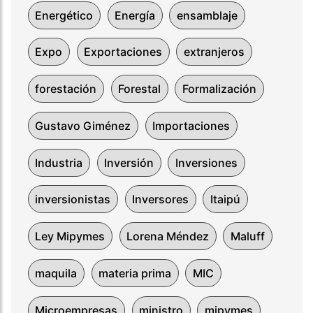
Energético
Energía
ensamblaje
Expo
Exportaciones
extranjeros
forestación
Forestal
Formalización
Gustavo Giménez
Importaciones
Industria
Inversión
Inversiones
inversionistas
Inversores
Itaipú
Ley Mipymes
Lorena Méndez
Maluff
maquila
materia prima
MIC
Microempresas
ministro
mipymes