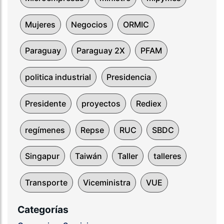
Mujeres
Negocios
ORMIC
Paraguay
Paraguay 2X
PFAM
politica industrial
Presidencia
Presidente
proyectos
Rediex
regímenes
Repse
RUC
SBDC
Singapur
Taiwán
Taller
talleres
Transporte
Viceministra
VUE
Categorías