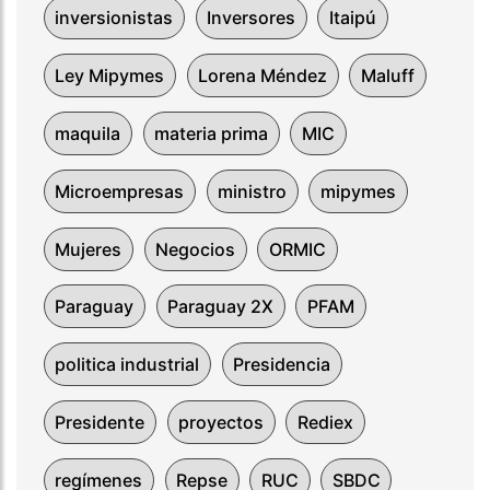
inversionistas
Inversores
Itaipú
Ley Mipymes
Lorena Méndez
Maluff
maquila
materia prima
MIC
Microempresas
ministro
mipymes
Mujeres
Negocios
ORMIC
Paraguay
Paraguay 2X
PFAM
politica industrial
Presidencia
Presidente
proyectos
Rediex
regímenes
Repse
RUC
SBDC