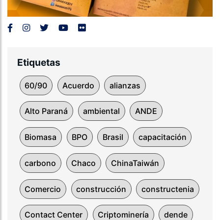
Etiquetas
60/90
Acuerdo
alianzas
Alto Paraná
ambiental
ANDE
Biomasa
BPO
Brasil
capacitación
carbono
Chaco
ChinaTaiwán
Comercio
construcción
constructenia
Contact Center
Criptominería
dende