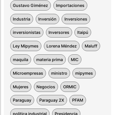
Gustavo Giménez
Importaciones
Industria
Inversión
Inversiones
inversionistas
Inversores
Itaipú
Ley Mipymes
Lorena Méndez
Maluff
maquila
materia prima
MIC
Microempresas
ministro
mipymes
Mujeres
Negocios
ORMIC
Paraguay
Paraguay 2X
PFAM
politica industrial
Presidencia