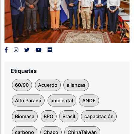
Etiquetas
60/90
Acuerdo
alianzas
Alto Paraná
ambiental
ANDE
Biomasa
BPO
Brasil
capacitación
carbono
Chaco
ChinaTaiwán