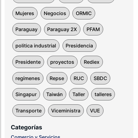
Mujeres
Negocios
ORMIC
Paraguay
Paraguay 2X
PFAM
politica industrial
Presidencia
Presidente
proyectos
Rediex
regímenes
Repse
RUC
SBDC
Singapur
Taiwán
Taller
talleres
Transporte
Viceministra
VUE
Categorías
Comercio y Servicios