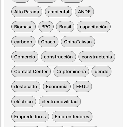
Alto Paraná
ambiental
ANDE
Biomasa
BPO
Brasil
capacitación
carbono
Chaco
ChinaTaiwán
Comercio
construcción
constructenia
Contact Center
Criptominería
dende
destacado
Economía
EEUU
eléctrico
electromovilidad
Emprededores
Emprendedores