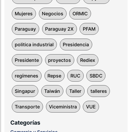
Mujeres
Negocios
ORMIC
Paraguay
Paraguay 2X
PFAM
politica industrial
Presidencia
Presidente
proyectos
Rediex
regímenes
Repse
RUC
SBDC
Singapur
Taiwán
Taller
talleres
Transporte
Viceministra
VUE
Categorías
Comercio y Servicios