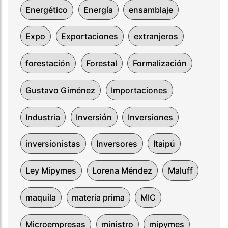
Energético
Energía
ensamblaje
Expo
Exportaciones
extranjeros
forestación
Forestal
Formalización
Gustavo Giménez
Importaciones
Industria
Inversión
Inversiones
inversionistas
Inversores
Itaipú
Ley Mipymes
Lorena Méndez
Maluff
maquila
materia prima
MIC
Microempresas
ministro
mipymes