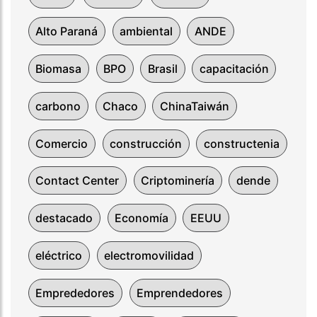
Alto Paraná
ambiental
ANDE
Biomasa
BPO
Brasil
capacitación
carbono
Chaco
ChinaTaiwán
Comercio
construcción
constructenia
Contact Center
Criptominería
dende
destacado
Economía
EEUU
eléctrico
electromovilidad
Emprededores
Emprendedores