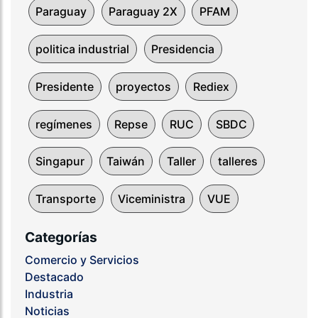
Paraguay
Paraguay 2X
PFAM
politica industrial
Presidencia
Presidente
proyectos
Rediex
regímenes
Repse
RUC
SBDC
Singapur
Taiwán
Taller
talleres
Transporte
Viceministra
VUE
Categorías
Comercio y Servicios
Destacado
Industria
Noticias