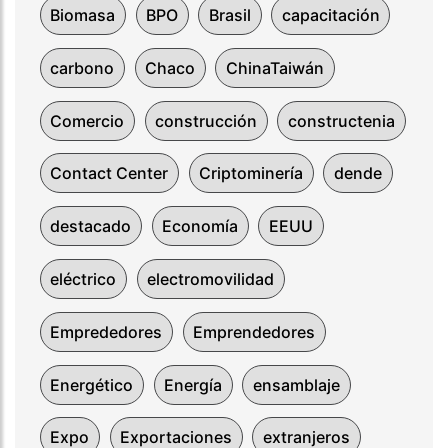
Biomasa
BPO
Brasil
capacitación
carbono
Chaco
ChinaTaiwán
Comercio
construcción
constructenia
Contact Center
Criptominería
dende
destacado
Economía
EEUU
eléctrico
electromovilidad
Emprededores
Emprendedores
Energético
Energía
ensamblaje
Expo
Exportaciones
extranjeros