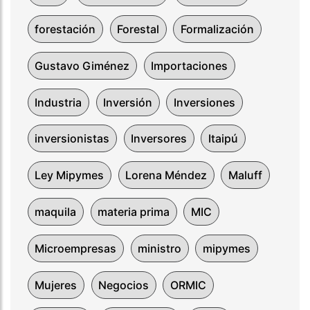
forestación
Forestal
Formalización
Gustavo Giménez
Importaciones
Industria
Inversión
Inversiones
inversionistas
Inversores
Itaipú
Ley Mipymes
Lorena Méndez
Maluff
maquila
materia prima
MIC
Microempresas
ministro
mipymes
Mujeres
Negocios
ORMIC