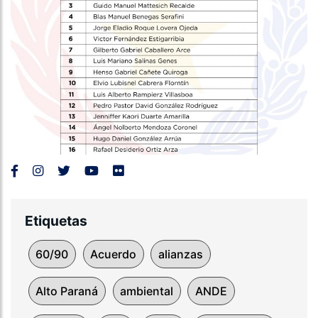
Etiquetas
60/90
Acuerdo
alianzas
Alto Paraná
ambiental
ANDE