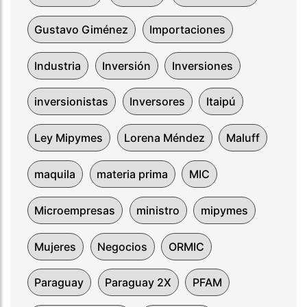
Gustavo Giménez
Importaciones
Industria
Inversión
Inversiones
inversionistas
Inversores
Itaipú
Ley Mipymes
Lorena Méndez
Maluff
maquila
materia prima
MIC
Microempresas
ministro
mipymes
Mujeres
Negocios
ORMIC
Paraguay
Paraguay 2X
PFAM