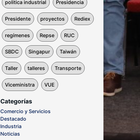
politica industrial
Presidencia
Presidente
proyectos
Rediex
regímenes
Repse
RUC
SBDC
Singapur
Taiwán
Taller
talleres
Transporte
Viceministra
VUE
Categorías
Comercio y Servicios
Destacado
Industria
Noticias