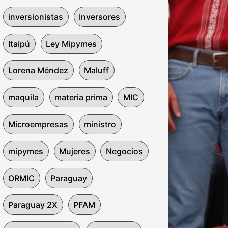
inversionistas
Inversores
Itaipú
Ley Mipymes
Lorena Méndez
Maluff
maquila
materia prima
MIC
Microempresas
ministro
mipymes
Mujeres
Negocios
ORMIC
Paraguay
Paraguay 2X
PFAM