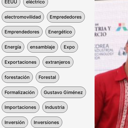
EEUU
eléctrico
electromovilidad
Emprededores
Emprendedores
Energético
Energía
ensamblaje
Expo
Exportaciones
extranjeros
forestación
Forestal
Formalización
Gustavo Giménez
Importaciones
Industria
Inversión
Inversiones