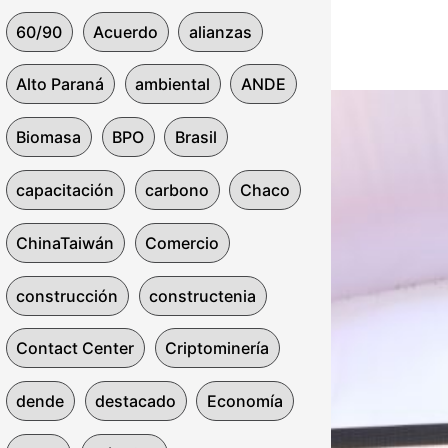
60/90
Acuerdo
alianzas
Alto Paraná
ambiental
ANDE
Biomasa
BPO
Brasil
capacitación
carbono
Chaco
ChinaTaiwán
Comercio
construcción
constructenia
Contact Center
Criptominería
dende
destacado
Economía