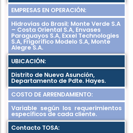
EMPRESAS EN OPERACIÓN:
Hidrovias do Brasil; Monte Verde S.A
– Costa Oriental S.A, Envases
Paraguayos S.A, Exxel Technologies
S.A, Frigorífico Modelo S.A, Monte
Alegre S.A.
UBICACIÓN:
Distrito de Nueva Asunción,
Departamento de Pdte. Hayes.
COSTO DE ARRENDAMIENTO:
Variable según los requerimientos
específicos de cada cliente.
Contacto TOSA: