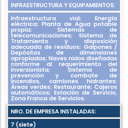
INFRAESTRUCTURA Y EQUIPAMIENTOS:
Infraestructura vial; Energía
eléctrica; Planta de Agua potable
propia; Sistemas de
telecomunicaciones; Sistema de
Tratamiento y disposición
adecuada de residuos; Galpones /
Depósitos de dimensiones
apropiadas; Naves nidos diseñadas
conforme al requerimiento del
inversionista; Sistema de
prevención y combate de
incendios, camiones hidrantes;
Áreas verdes; Restaurante; Cajeros
automáticos; Estación de Servicio,
Zona Franca de Servicios.
NRO. DE EMPRESA INSTALADAS:
7 (siete)